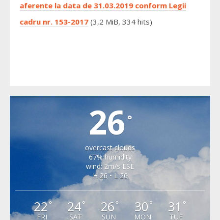
aferente la data de 31.03.2019 conform Legii
cadru nr. 153-2017
(3,2 MiB, 334 hits)
CARTA
26
°
overcast clouds
67% humidity
wind: 2m/s ESE
H 26 • L 26
22
24
26
30
31
°
°
°
°
°
FRI
SAT
SUN
MON
TUE