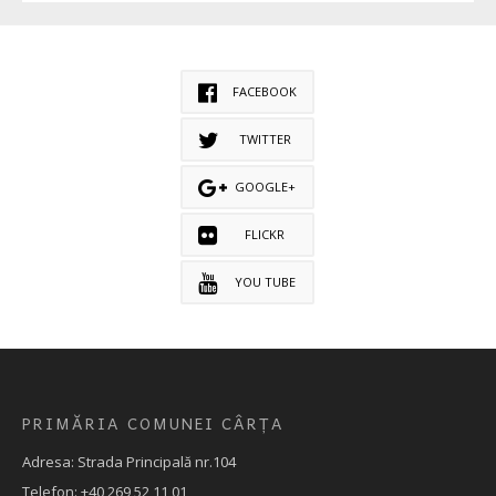
FACEBOOK
TWITTER
GOOGLE+
FLICKR
YOU TUBE
PRIMĂRIA COMUNEI CÂRȚA
Adresa: Strada Principală nr.104
Telefon: +40 269 52 11 01