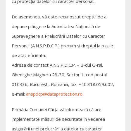
cu protecţia datelor cu caracter personal.
De asemenea, vă este recunoscut dreptul de a
depune plângere la Autoritatea Naţională de
Supraveghere a Prelucrării Datelor cu Caracter
Personal (A.N.S.P.D.C.P.) precum şi dreptul la o cale
de atac eficientă.
Adresa de contact A.N.S.P.D.C.P. – B-dul G-ral.
Gheorghe Magheru 28-30, Sector 1, cod poştal
010336, Bucureşti, România, fax: +40.318.059.602,
e-mail:
anspdcp@dataprotection.ro
Primăria Comunei Cârța vă informează că are
implementate măsuri de securitate în vederea
asigurării unei prelucrări a datelor cu caracter