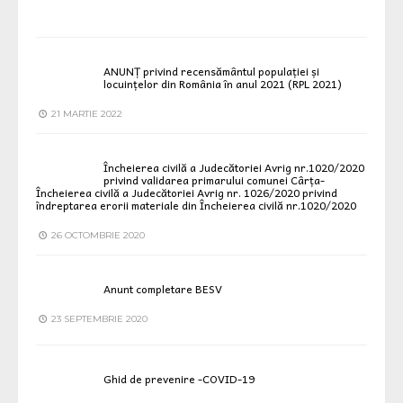
ANUNȚ privind recensământul populației și
locuințelor din România în anul 2021 (RPL 2021)
21 MARTIE 2022
Încheierea civilă a Judecătoriei Avrig nr.1020/2020
privind validarea primarului comunei Cârța-
Încheierea civilă a Judecătoriei Avrig nr. 1026/2020 privind
îndreptarea erorii materiale din Încheierea civilă nr.1020/2020
26 OCTOMBRIE 2020
Anunt completare BESV
23 SEPTEMBRIE 2020
Ghid de prevenire -COVID-19