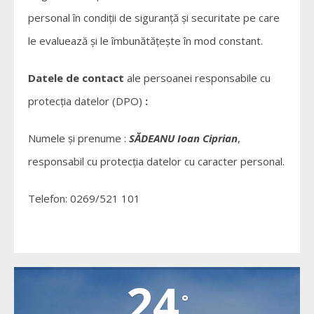
personal în condiţii de siguranţă şi securitate pe care
le evaluează şi le îmbunătăţeşte în mod constant.
Datele de contact
ale persoanei responsabile cu
protecţia datelor (DPO)
:
Numele şi prenume :
SĂDEANU Ioan Ciprian
,
responsabil cu protecţia datelor cu caracter personal.
Telefon: 0269/521 101
CARTA
24
°