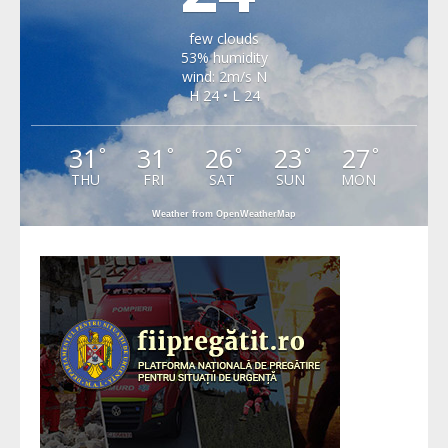
few clouds
53% humidity
wind: 2m/s N
H 24 • L 24
31
31
26
23
27
°
°
°
°
°
THU
FRI
SAT
SUN
MON
Weather from OpenWeatherMap