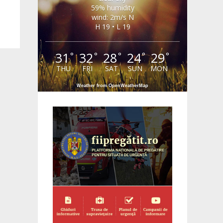
59% humidity
wind: 2m/s N
H 19 • L 19
31
32
28
24
29
°
°
°
°
°
THU
FRI
SAT
SUN
MON
Weather from OpenWeatherMap