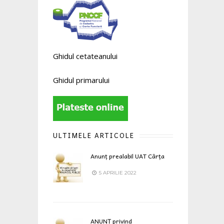
Ghidul cetateanului
Ghidul primarului
ULTIMELE ARTICOLE
Anunț prealabil UAT Cârța
5 APRILIE 2022
ANUNȚ privind