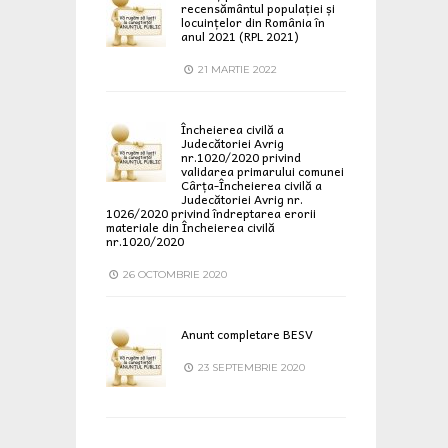
recensământul populației și
locuințelor din România în
anul 2021 (RPL 2021)
21 MARTIE 2022
Încheierea civilă a
Judecătoriei Avrig
nr.1020/2020 privind
validarea primarului comunei
Cârța-Încheierea civilă a
Judecătoriei Avrig nr.
1026/2020 privind îndreptarea erorii
materiale din Încheierea civilă
nr.1020/2020
26 OCTOMBRIE 2020
Anunt completare BESV
23 SEPTEMBRIE 2020