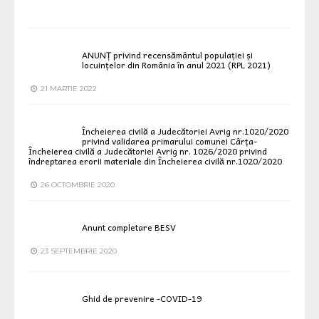
ANUNȚ privind recensământul populației și
locuințelor din România în anul 2021 (RPL 2021)
21 MARTIE 2022
Încheierea civilă a Judecătoriei Avrig nr.1020/2020
privind validarea primarului comunei Cârța-
Încheierea civilă a Judecătoriei Avrig nr. 1026/2020 privind
îndreptarea erorii materiale din Încheierea civilă nr.1020/2020
26 OCTOMBRIE 2020
Anunt completare BESV
23 SEPTEMBRIE 2020
Ghid de prevenire -COVID-19