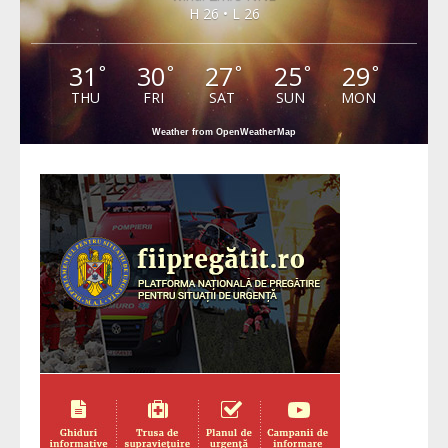
H 26 • L 26
31
30
27
25
29
°
°
°
°
°
THU
FRI
SAT
SUN
MON
Weather from OpenWeatherMap