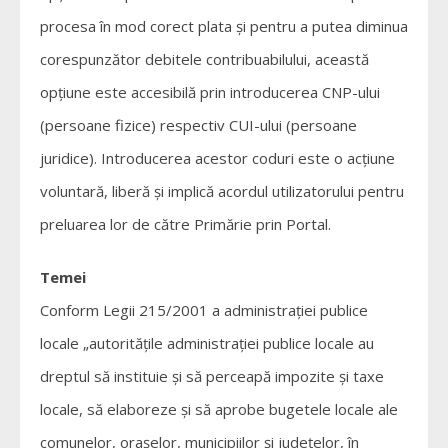
procesa în mod corect plata și pentru a putea diminua
corespunzător debitele contribuabilului, această
opțiune este accesibilă prin introducerea CNP-ului
(persoane fizice) respectiv CUI-ului (persoane
juridice). Introducerea acestor coduri este o acțiune
voluntară, liberă și implică acordul utilizatorului pentru
preluarea lor de către Primărie prin Portal.
Temei
Conform Legii 215/2001 a administrației publice
locale „autorităţile administraţiei publice locale au
dreptul să instituie şi să perceapă impozite şi taxe
locale, să elaboreze şi să aprobe bugetele locale ale
comunelor, oraşelor, municipiilor şi judeţelor, în