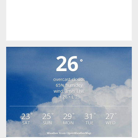
CARTA
26
°
overcast clouds
65% humidity
wind: 2m/s ENE
H 26 • L 26
23
25
29
31
27
°
°
°
°
°
SAT
SUN
MON
TUE
WED
Weather from OpenWeatherMap