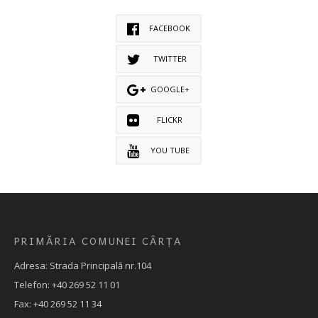
FACEBOOK
TWITTER
GOOGLE+
FLICKR
YOU TUBE
PRIMĂRIA COMUNEI CÂRȚA
Adresa: Strada Principală nr.104
Telefon: +40 269 52 11 01
Fax: +40 269 52 11 34