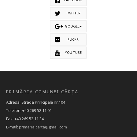
TWITTER
GOOGLE+
FLICKR
YOU TUBE
PRIMĂRIA COMUNEI CÂRȚA
Adresa: Strada Principală nr.104
Telefon: +40 269 52 11 01
Fax: +40 269 52 11 34
E-mail:
primaria.carta@gmail.com