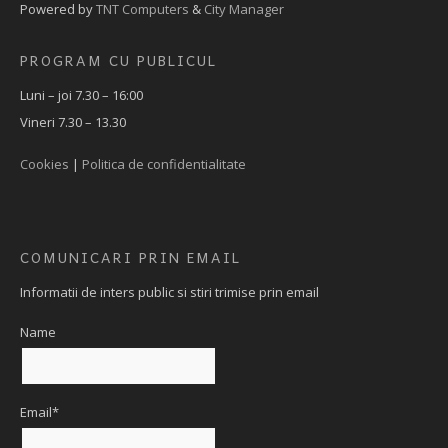
Powered by
TNT Computers
&
City Manager
PROGRAM CU PUBLICUL
Luni – joi 7.30 – 16:00
Vineri 7.30 – 13.30
Cookies
|
Politica de confidentialitate
COMUNICARI PRIN EMAIL
Informatii de inters public si stiri trimise prin email
Name
Email*