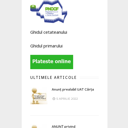
Ghidul cetateanului
Ghidul primarului
ULTIMELE ARTICOLE
Anunț prealabil UAT Cârța
5 APRILIE 2022
ANUNȚ privind