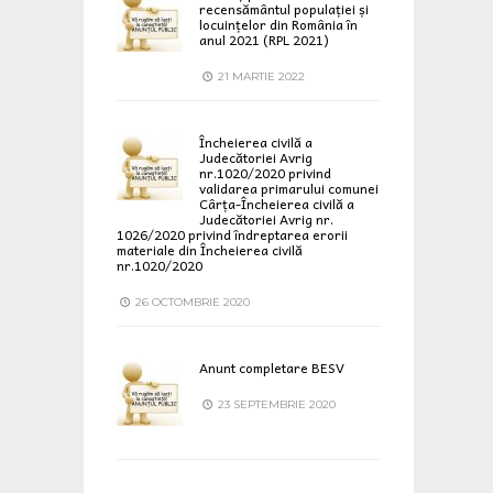
recensământul populației și
locuințelor din România în
anul 2021 (RPL 2021)
21 MARTIE 2022
Încheierea civilă a
Judecătoriei Avrig
nr.1020/2020 privind
validarea primarului comunei
Cârța-Încheierea civilă a
Judecătoriei Avrig nr.
1026/2020 privind îndreptarea erorii
materiale din Încheierea civilă
nr.1020/2020
26 OCTOMBRIE 2020
Anunt completare BESV
23 SEPTEMBRIE 2020