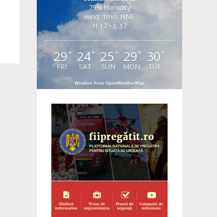
79% humidity
wind: 1m/s NNE
H 17 • L 17
29
24
25
29
30
°
°
°
°
°
FRI
SAT
SUN
MON
TUE
Weather from OpenWeatherMap