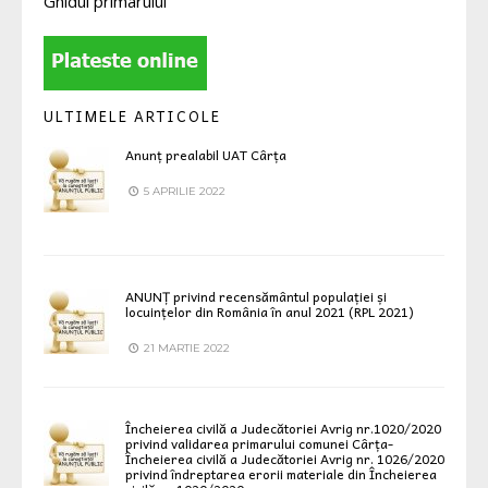
Ghidul primarului
ULTIMELE ARTICOLE
Anunț prealabil UAT Cârța
5 APRILIE 2022
ANUNȚ privind recensământul populației și
locuințelor din România în anul 2021 (RPL 2021)
21 MARTIE 2022
Încheierea civilă a Judecătoriei Avrig nr.1020/2020
privind validarea primarului comunei Cârța-
Încheierea civilă a Judecătoriei Avrig nr. 1026/2020
privind îndreptarea erorii materiale din Încheierea