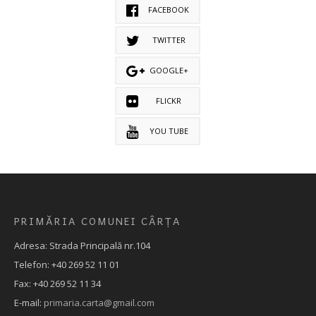
FACEBOOK
TWITTER
GOOGLE+
FLICKR
YOU TUBE
PRIMĂRIA COMUNEI CÂRȚA
Adresa: Strada Principală nr.104
Telefon: +40 269 52 11 01
Fax: +40 269 52 11 34
E-mail:
primaria.carta@gmail.com