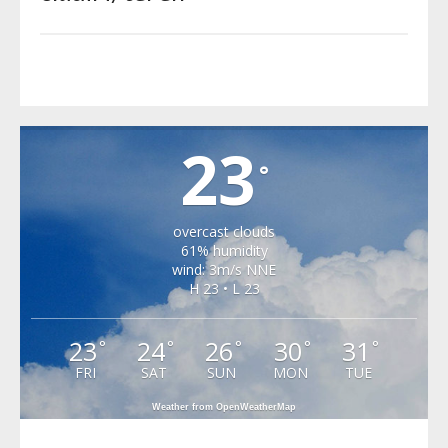
CARTA
23
°
overcast clouds
61% humidity
wind: 3m/s NNE
H 23 • L 23
23
24
26
30
31
°
°
°
°
°
FRI
SAT
SUN
MON
TUE
Weather from OpenWeatherMap