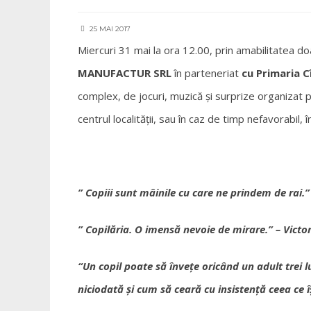
25 MAI 2017
Miercuri 31 mai la ora 12.00, prin amabilitatea 
MANUFACTUR SRL
în parteneriat
cu Primaria C
complex, de jocuri, muzică şi surprize organizat pen
centrul localităţii, sau în caz de timp nefavorabil, î
” Copiii sunt mâinile cu care ne prindem de rai.
” Copilăria. O imensă nevoie de mirare.” – Victo
“Un copil poate să învețe oricând un adult trei l
niciodată și cum să ceară cu insistență ceea ce î