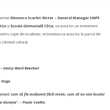
doamnei
Eleonora Scarlet-Ritter – General Manager HAPE
îrţa
şi
Şcoala Gimnazială Cîrţa
, va avea loc un eveniment
tru copiii din localitate. Activitatea va avea loc în parcul din
n Căminul cultural.
” – Henry Ward Beecher!
r Hugo
ucruri: cum să fie mulțumit fără motiv, cum să nu stai locului
și dorește”. – Paulo Coelho