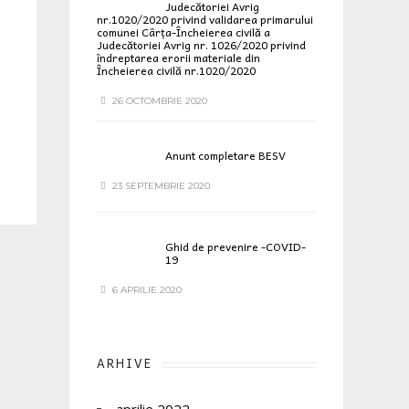
Judecătoriei Avrig
nr.1020/2020 privind validarea primarului
comunei Cârța-Încheierea civilă a
Judecătoriei Avrig nr. 1026/2020 privind
îndreptarea erorii materiale din
Încheierea civilă nr.1020/2020
26 OCTOMBRIE 2020
Anunt completare BESV
23 SEPTEMBRIE 2020
Ghid de prevenire -COVID-
19
6 APRILIE 2020
ARHIVE