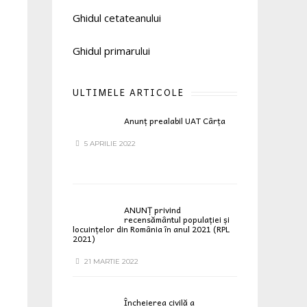
Ghidul cetateanului
Ghidul primarului
ULTIMELE ARTICOLE
Anunț prealabil UAT Cârța
5 APRILIE 2022
ANUNȚ privind
recensământul populației și
locuințelor din România în anul 2021 (RPL
2021)
21 MARTIE 2022
Încheierea civilă a