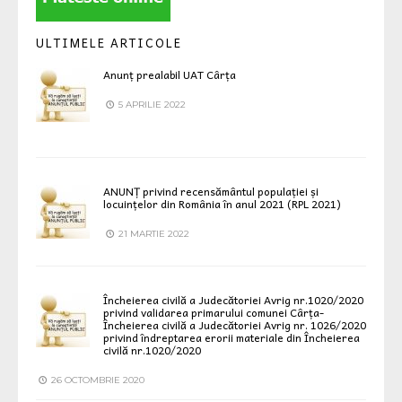
ULTIMELE ARTICOLE
Anunț prealabil UAT Cârța
5 APRILIE 2022
ANUNȚ privind recensământul populației și
locuințelor din România în anul 2021 (RPL 2021)
21 MARTIE 2022
Încheierea civilă a Judecătoriei Avrig nr.1020/2020
privind validarea primarului comunei Cârța-
Încheierea civilă a Judecătoriei Avrig nr. 1026/2020
privind îndreptarea erorii materiale din Încheierea
civilă nr.1020/2020
26 OCTOMBRIE 2020