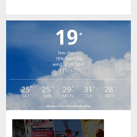
CARTA
19
°
few clouds
78% humidity
wind: 2m/s NNE
H 19 • L 19
25
25
29
31
28
°
°
°
°
°
SAT
SUN
MON
TUE
WED
Weather from OpenWeatherMap